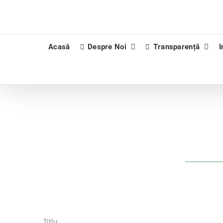
Skip
to
content
Acasă
Despre Noi
Transparență
I
Titlu