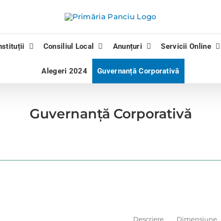
nstituții
Consiliul Local
Anunțuri
Servicii Online
Alegeri 2024
Guvernanță Corporativă
Guvernanță Corporativă
Descriere
Dimensiune