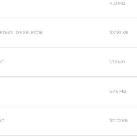
4.31 MB
EDURII DE SELECȚIE
102.81 KB
IE
1.78 MB
6.46 MB
IC
101.22 KB