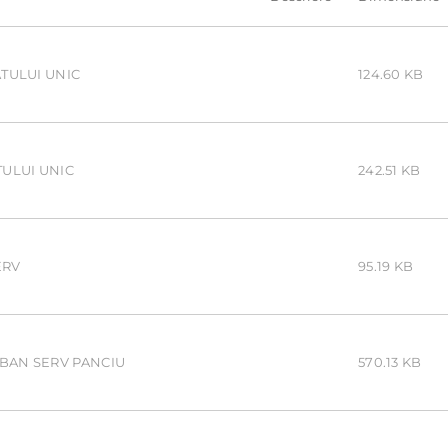
ATULUI UNIC
124.60 KB
TULUI UNIC
242.51 KB
ERV
95.19 KB
RBAN SERV PANCIU
570.13 KB