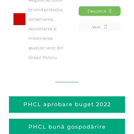
privind protecţia, 
Descarcă
conservarea, 
Vezi
dezvoltarea şi 
întreţinerea 
spaţiilor verzi din 
Oraşul Panciu
PHCL aprobare buget 2022
PHCL bună gospodărire