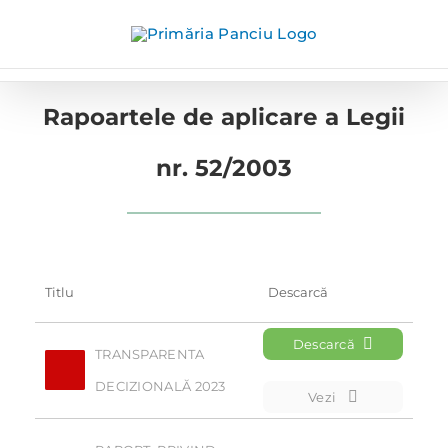
Skip
to
content
Rapoartele de aplicare a Legii
nr. 52/2003
Titlu
Descarcă
Descarcă
TRANSPARENTA 
DECIZIONALĂ 2023
Vezi