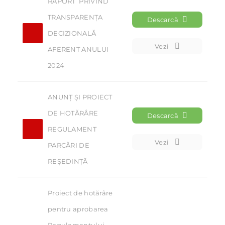
RAPORT  PRIVIND 
TRANSPARENȚA 
Descarcă
DECIZIONALĂ 
Vezi
AFERENT ANULUI 
2024
ANUNȚ ȘI PROIECT 
DE HOTĂRÂRE 
Descarcă
REGULAMENT 
Vezi
PARCĂRI DE 
REȘEDINȚĂ
Proiect de hotărâre 
pentru aprobarea 
Regulamentului 