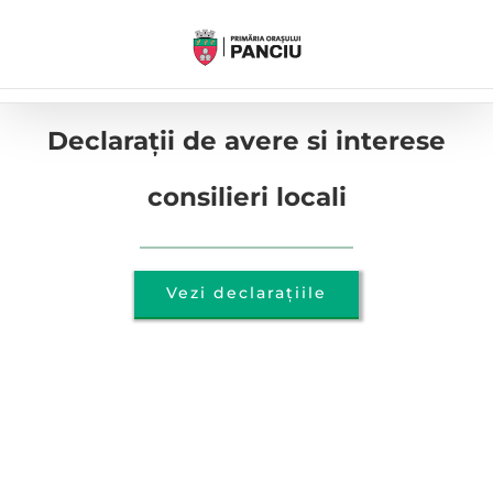
Skip
to
content
Declarații de avere si interese
consilieri locali
Vezi declarațiile