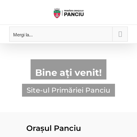
Skip
to
content
Mergi la...
Bine ați venit!
Site-ul Primăriei Panciu
Orașul Panciu