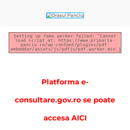
Setting up fake worker failed: "Cannot
load script at: https://www.primaria-
panciu.ro/wp-content/plugins/pdf-
embedder/assets/js/pdfjs/pdf.worker.min.js".
Platforma e-
consultare.gov.ro se poate
accesa AICI