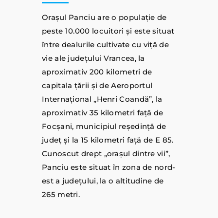
Oraşul Panciu are o populaţie de
peste 10.000 locuitori şi este situat
între dealurile cultivate cu viţă de
vie ale judeţului Vrancea, la
aproximativ 200 kilometri de
capitala ţării şi de Aeroportul
Internaţional „Henri Coandă”, la
aproximativ 35 kilometri faţă de
Focşani, municipiul reşedinţă de
judeţ şi la 15 kilometri faţă de E 85.
Cunoscut drept „oraşul dintre vii”,
Panciu este situat în zona de nord-
est a judeţului, la o altitudine de
265 metri.