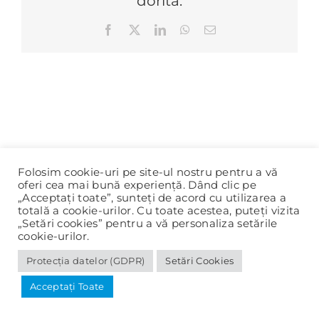
dorită.
Facebook
X
LinkedIn
WhatsApp
E-
mail:
Folosim cookie-uri pe site-ul nostru pentru a vă
oferi cea mai bună experiență. Dând clic pe
„Acceptați toate”, sunteți de acord cu utilizarea a
totală a cookie-urilor. Cu toate acestea, puteți vizita
„Setări cookies” pentru a vă personaliza setările
cookie-urilor.
Protecția datelor (GDPR)
Setări Cookies
© 2020-2025 Primăria Panciu |
Protecția datelor (GDPR)
Acceptați Toate