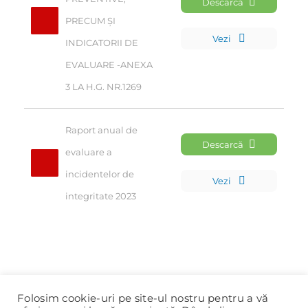
Descarcă
PRECUM ȘI 
Vezi
INDICATORII DE 
EVALUARE -ANEXA 
3 LA H.G. NR.1269
Raport anual de 
Descarcă
evaluare a 
incidentelor de 
Vezi
integritate 2023
Folosim cookie-uri pe site-ul nostru pentru a vă