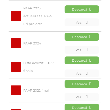
PAAP 2023 
Descarcă
actualizat si PAP-
Vezi
uri proiecte
Descarcă
PAAP 2024
Vezi
Descarcă
Lista achizitii 2022 
finala
Vezi
Descarcă
PAAP 2022 final
Vezi
Descarcă