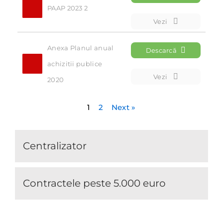
PAAP 2023 2
Vezi
Anexa Planul anual 
Descarcă
achizitii publice 
Vezi
2020
1
2
Next »
Centralizator
Contractele peste 5.000 euro