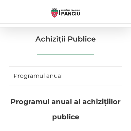
Skip
to
content
Achiziții Publice
Programul anual
Programul anual al achizițiilor
publice