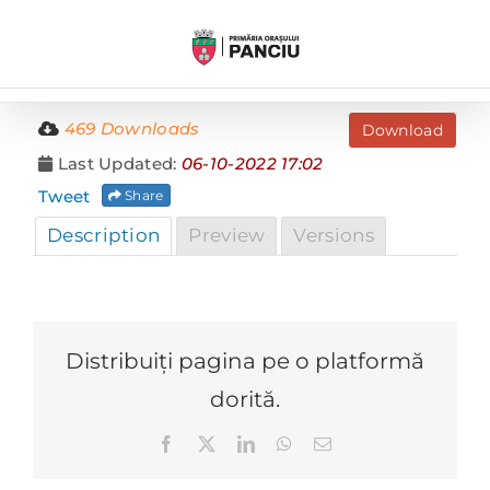
Skip
to
content
469 Downloads
Download
Last Updated:
06-10-2022 17:02
Tweet
Share
Description
Preview
Versions
Distribuiți pagina pe o platformă
dorită.
Facebook
X
LinkedIn
WhatsApp
E-
mail: