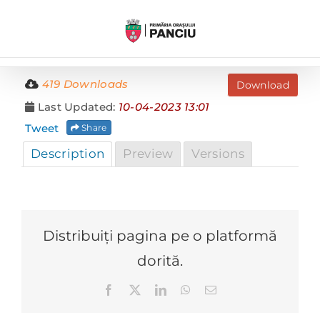
Skip
to
content
419 Downloads
Download
Last Updated:
10-04-2023 13:01
Tweet
Share
Description
Preview
Versions
Distribuiți pagina pe o platformă
dorită.
Facebook
X
LinkedIn
WhatsApp
E-
mail: