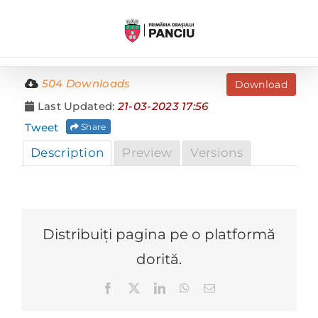
Skip
to
content
504 Downloads
Download
Last Updated:
21-03-2023 17:56
Tweet
Share
Description
Preview
Versions
Distribuiți pagina pe o platformă
dorită.
Facebook
X
LinkedIn
WhatsApp
E-
mail: