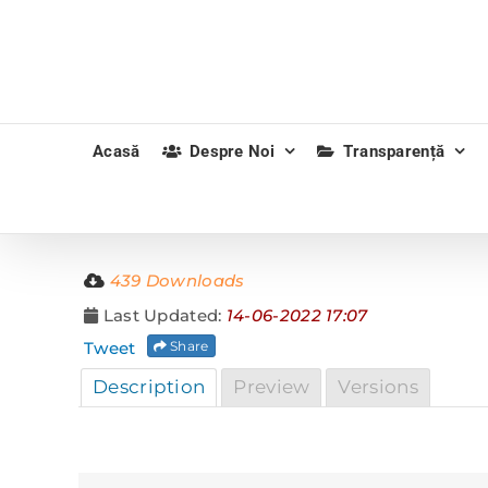
Skip
to
content
Acasă
Despre Noi
Transparență
439 Downloads
Last Updated:
14-06-2022 17:07
Tweet
Share
Description
Preview
Versions