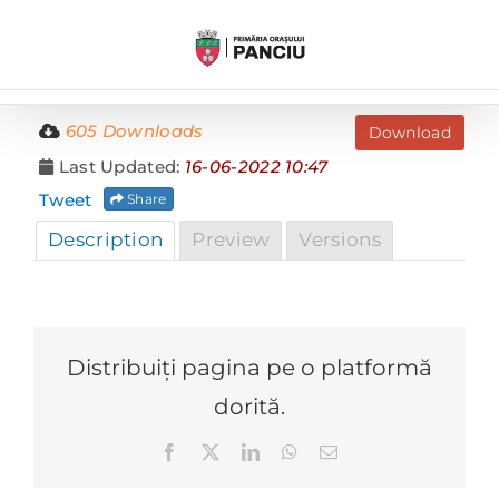
Skip
to
content
605 Downloads
Download
Last Updated:
16-06-2022 10:47
Tweet
Share
Description
Preview
Versions
Distribuiți pagina pe o platformă
dorită.
Facebook
X
LinkedIn
WhatsApp
E-
mail: