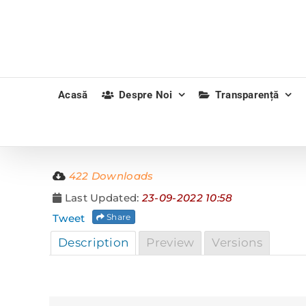
Skip
to
content
Acasă
Despre Noi
Transparență
422 Downloads
Last Updated:
23-09-2022 10:58
Tweet
Share
Description
Preview
Versions