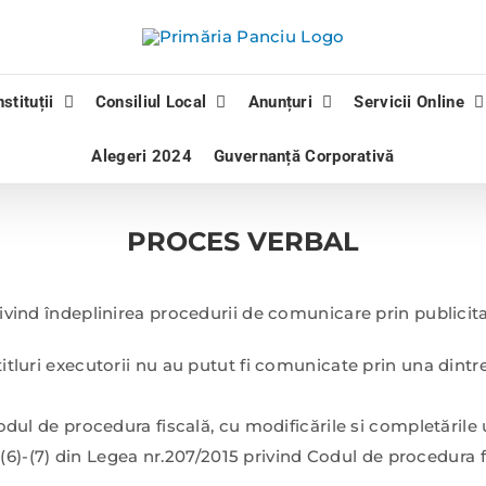
nstituții
Consiliul Local
Anunțuri
Servicii Online
Alegeri 2024
Guvernanță Corporativă
PROCES VERBAL
ivind îndeplinirea procedurii de comunicare prin publicit
 titluri executorii nu au putut fi comunicate prin una dint
d Codul de procedura fiscală, cu modificările si completăril
lin.(6)-(7) din Legea nr.207/2015 privind Codul de procedura 