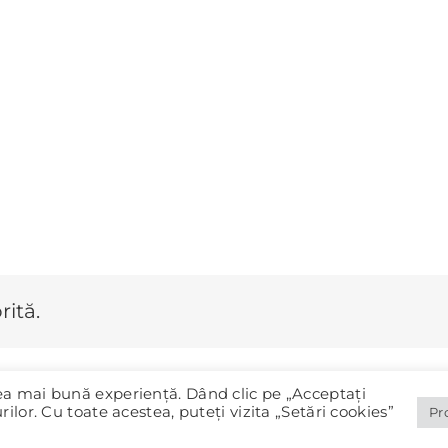
rită.
cea mai bună experiență. Dând clic pe „Acceptați
© 2020-2025 Primăria Panciu |
Protecția datelor (GDPR)
rilor. Cu toate acestea, puteți vizita „Setări cookies”
Pr