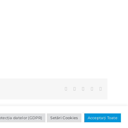
Facebook
X
LinkedIn
WhatsApp
E-
mail:
otecția datelor (GDPR)
Setări Cookies
Acceptați Toate