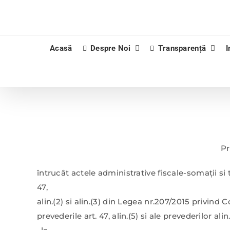
Skip
to
content
Acasă
Despre Noi
Transparență
I
Pr
întrucât actele administrative fiscale-somaţii si
47,
alin.(2) si alin.(3) din Legea nr.207/2015 privin
prevederile art. 47, alin.(5) si ale prevederilor a